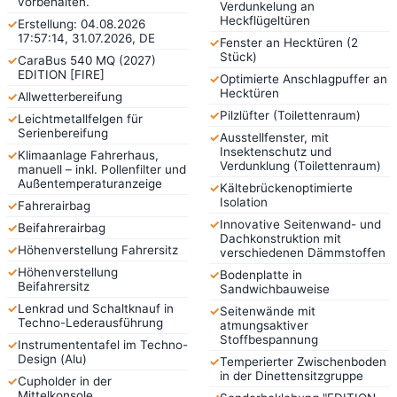
vorbehalten.
Verdunkelung an
Heckflügeltüren
✓
Erstellung: 04.08.2026
17:57:14, 31.07.2026, DE
✓
Fenster an Hecktüren (2
Stück)
✓
CaraBus 540 MQ (2027)
EDITION [FIRE]
✓
Optimierte Anschlagpuffer an
Hecktüren
✓
Allwetterbereifung
✓
Pilzlüfter (Toilettenraum)
✓
Leichtmetallfelgen für
Serienbereifung
✓
Ausstellfenster, mit
Insektenschutz und
✓
Klimaanlage Fahrerhaus,
Verdunklung (Toilettenraum)
manuell – inkl. Pollenfilter und
Außentemperaturanzeige
✓
Kältebrückenoptimierte
Isolation
✓
Fahrerairbag
✓
Innovative Seitenwand- und
✓
Beifahrerairbag
Dachkonstruktion mit
✓
Höhenverstellung Fahrersitz
verschiedenen Dämmstoffen
✓
Höhenverstellung
✓
Bodenplatte in
Beifahrersitz
Sandwichbauweise
✓
Lenkrad und Schaltknauf in
✓
Seitenwände mit
Techno-Lederausführung
atmungsaktiver
Stoffbespannung
✓
Instrumententafel im Techno-
Design (Alu)
✓
Temperierter Zwischenboden
in der Dinettensitzgruppe
✓
Cupholder in der
Mittelkonsole