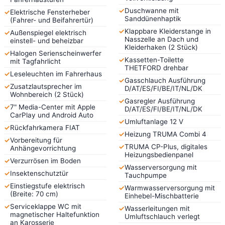
✓
Duschwanne mit
✓
Elektrische Fensterheber
Sanddünenhaptik
(Fahrer- und Beifahrertür)
✓
Klappbare Kleiderstange in
✓
Außenspiegel elektrisch
Nasszelle an Dach und
einstell- und beheizbar
Kleiderhaken (2 Stück)
✓
Halogen Serienscheinwerfer
✓
Kassetten-Toilette
mit Tagfahrlicht
THETFORD drehbar
✓
Leseleuchten im Fahrerhaus
✓
Gasschlauch Ausführung
✓
Zusatzlautsprecher im
D/AT/ES/FI/BE/IT/NL/DK
Wohnbereich (2 Stück)
✓
Gasregler Ausführung
✓
7" Media-Center mit Apple
D/AT/ES/FI/BE/IT/NL/DK
CarPlay und Android Auto
✓
Umluftanlage 12 V
✓
Rückfahrkamera FIAT
✓
Heizung TRUMA Combi 4
✓
Vorbereitung für
✓
TRUMA CP-Plus, digitales
Anhängevorrichtung
Heizungsbedienpanel
✓
Verzurrösen im Boden
✓
Wasserversorgung mit
✓
Insektenschutztür
Tauchpumpe
✓
Einstiegstufe elektrisch
✓
Warmwasserversorgung mit
(Breite: 70 cm)
Einhebel-Mischbatterie
✓
Serviceklappe WC mit
✓
Wasserleitungen mit
magnetischer Haltefunktion
Umluftschlauch verlegt
an Karosserie