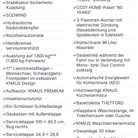
✓
Stabilisator-Sicherheits-
Kupplung
✓
COZY HOME-Paket "60
YEARS"
✓
SÜDWIND
✓
3-Flammen-Kocher mit
✓
Hydraulische
elektrischer Zündung,
Radstoßdämpfer
Glasabdeckung und
Spülbecken in Edelstahl
✓
Rückfahrautomatik
✓
Kühlschrank 98 Liter
✓
Handbremse
Absorber
servounterstützt
✓
Gasbetrieb während der
✓
Auastung auf 1.800 kg***
Fahrt nur in Verbindung mit
(1.800 kg-Fahrwerk)
Mono- bzw. Duo Control
✓
17" Leichtmetallfelgen –
zulässig
Monoachser, Schwarzglanz-
✓
Automatische Energiewahl
Frontpoliert im exklusiven
für Kühlschrank (AES)
KNAUS Design
✓
Hochwertige KNAUS
✓
Aufbautür: KNAUS PREMIUM
Küchenarmatur
✓
Insektenschutztür
✓
Banktoilette THETFORD
✓
Ein-Schlüssel-Schließanlage
✓
Klappbare Wäschestange, im
✓
Gaskasten mit Außenklappe
Toilettenraum oder Dusche
✓
Serviceklappe 100 x 40,5 cm,
✓
KNAUS Waschbeckenarmatur
Bug rechts
✓
Gasanlage 30 mbar
✓
Serviceklappe 34,9 x 29,6