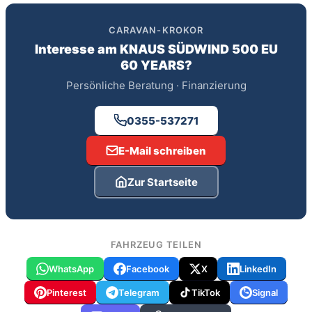
CARAVAN-KROKOR
Interesse am
KNAUS SÜDWIND 500 EU
60 YEARS
?
Persönliche Beratung · Finanzierung
0355-537271
E-Mail schreiben
Zur Startseite
FAHRZEUG TEILEN
WhatsApp
Facebook
X
LinkedIn
Pinterest
Telegram
TikTok
Signal