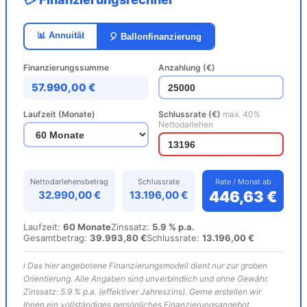
📊 Annuität
🎈 Ballonfinanzierung
Finanzierungssumme
Anzahlung (€)
57.990,00 €
Laufzeit (Monate)
Schlussrate (€)
max. 40%
Nettodarlehen
Nettodarlehensbetrag
Schlussrate
Rate / Monat ab
446,63 €
32.990,00 €
13.196,00 €
Laufzeit:
60 Monate
Zinssatz:
5.9 % p.a.
Gesamtbetrag:
39.993,80 €
Schlussrate:
13.196,00 €
ℹ️ Das hier angebotene Finanzierungsmodell dient nur zur groben
Orientierung. Alle Angaben sind unverbindlich und ohne Gewähr.
Zinssatz: 5.9 % p.a. (effektiver Jahreszins). Gerne erstellen wir
Ihnen ein vollständiges persönliches Finanzierungsangebot.