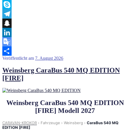
Viber
Skype
Telegram
Snapchat
LinkedIn
Google
Veröffentlicht am
7. August 2026
Translate
Teilen
Weinsberg CaraBus 540 MQ EDITION
[FIRE]
Weinsberg CaraBus 540 MQ EDITION
[FIRE] Modell 2027
CARAVAN-KROKOR
›
Fahrzeuge
›
Weinsberg
›
CaraBus 540 MQ
EDITION [FIRE]