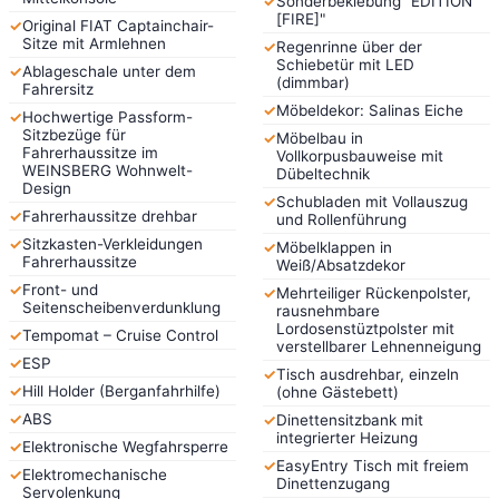
✓
Sonderbeklebung "EDITION
[FIRE]"
✓
Original FIAT Captainchair-
Sitze mit Armlehnen
✓
Regenrinne über der
Schiebetür mit LED
✓
Ablageschale unter dem
(dimmbar)
Fahrersitz
✓
Möbeldekor: Salinas Eiche
✓
Hochwertige Passform-
Sitzbezüge für
✓
Möbelbau in
Fahrerhaussitze im
Vollkorpusbauweise mit
WEINSBERG Wohnwelt-
Dübeltechnik
Design
✓
Schubladen mit Vollauszug
✓
Fahrerhaussitze drehbar
und Rollenführung
✓
Sitzkasten-Verkleidungen
✓
Möbelklappen in
Fahrerhaussitze
Weiß/Absatzdekor
✓
Front- und
✓
Mehrteiliger Rückenpolster,
Seitenscheibenverdunklung
rausnehmbare
Lordosenstüztpolster mit
✓
Tempomat – Cruise Control
verstellbarer Lehnenneigung
✓
ESP
✓
Tisch ausdrehbar, einzeln
✓
Hill Holder (Berganfahrhilfe)
(ohne Gästebett)
✓
ABS
✓
Dinettensitzbank mit
integrierter Heizung
✓
Elektronische Wegfahrsperre
✓
EasyEntry Tisch mit freiem
✓
Elektromechanische
Dinettenzugang
Servolenkung