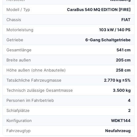
Modell / Typ
CaraBus 540 MQ EDITION [FIRE]
Chassis
FIAT
Motorleistung
103 kW / 140 PS
Getriebe
6-Gang Schaltgetriebe
Gesamtlänge
541 cm
Breite außen
205 cm
Höhe außen (ohne Anbauteile)
258 cm
Tatsächliche Fahrzeugmasse
2.770 kg ±5%
Technisch zulässige Gesamtmasse
3.500 kg
Personen im Fahrbetrieb
4
Schlafplätze
2
Konfiguration
WDKT144
Fahrzeugtyp
Neufahrzeug