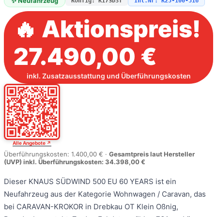
✨ Neufahrzeug
Konfig: K17SD3T
Int.Nr: K25-100-516
🔥 Aktionspreis!
27.490,00 €
inkl. Zusatzausstattung und Überführungskosten
Alle Angebote ↗
Überführungskosten: 1.400,00 € ·
Gesamtpreis laut Hersteller
(UVP) inkl. Überführungskosten: 34.398,00 €
Dieser KNAUS SÜDWIND 500 EU 60 YEARS ist ein
Neufahrzeug aus der Kategorie Wohnwagen / Caravan, das
bei CARAVAN-KROKOR in Drebkau OT Klein Oßnig,