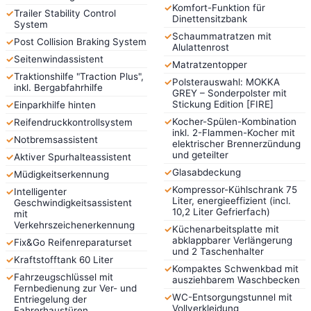
✓
Komfort-Funktion für
✓
Trailer Stability Control
Dinettensitzbank
System
✓
Schaummatratzen mit
✓
Post Collision Braking System
Alulattenrost
✓
Seitenwindassistent
✓
Matratzentopper
✓
Traktionshilfe "Traction Plus",
✓
Polsterauswahl: MOKKA
inkl. Bergabfahrhilfe
GREY – Sonderpolster mit
Stickung Edition [FIRE]
✓
Einparkhilfe hinten
✓
Kocher-Spülen-Kombination
✓
Reifendruckkontrollsystem
inkl. 2-Flammen-Kocher mit
✓
Notbremsassistent
elektrischer Brennerzündung
und geteilter
✓
Aktiver Spurhalteassistent
✓
Glasabdeckung
✓
Müdigkeitserkennung
✓
Kompressor-Kühlschrank 75
✓
Intelligenter
Liter, energieeffizient (incl.
Geschwindigkeitsassistent
10,2 Liter Gefrierfach)
mit
Verkehrszeichenerkennung
✓
Küchenarbeitsplatte mit
abklappbarer Verlängerung
✓
Fix&Go Reifenreparaturset
und 2 Taschenhalter
✓
Kraftstofftank 60 Liter
✓
Kompaktes Schwenkbad mit
✓
Fahrzeugschlüssel mit
ausziehbarem Waschbecken
Fernbedienung zur Ver- und
✓
WC-Entsorgungstunnel mit
Entriegelung der
Vollverkleidung
Fahrerhaustüren