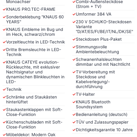
Monoachser
✓
Combi-Außensteckdose
(Strom + TV)
✓
KNAUS PRO.TEC-FRAME
✓
Umformer 384 VA
✓
Sonderbeklebung "KNAUS 60
YEARS"
✓
230 V SCHUKO-Steckdosen
Variante
✓
KNAUS Embleme im Bug und
"D/AT/ES/FI/BE/IT/NL/DK/SE"
im Heck, schwarz/chrom
✓
Steckdosen Plus-Paket
✓
Vorzeltleuchte in LED-Technik
✓
Stimmungsvolle
✓
Dritte Bremsleuchte in LED-
Ambientebeleuchtung
Technik
✓
Schwanenhalsleuchten
✓
KNAUS CATEYE evolution-
dimmbar und mit Nachtlicht
Rückleuchte, mit exklusiver
Nachtsignatur und
✓
TV-Vorbereitung mit
dynamischen Blinkleuchten in
Steckdose und
LED-
Kabelverlegung/-
durchführung
✓
Technik
✓
TV-Halter
✓
Schränke und Staukästen
hinterlüftet
✓
KNAUS Bluetooth
Soundsystem
✓
Staukastenklappen mit Soft-
Close-Funktion
✓
Bedienanleitung (deutsch)
✓
Küchenschubladen mit Soft-
✓
TÜV und Zulassungspapier
Close-Funktion
✓
Dichtigkeitsgarantie 10 Jahre
✓
Möbeldekor: Modern Oak