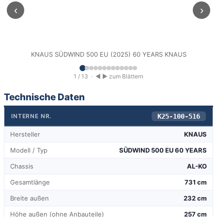
‹
›
KNAUS SÜDWIND 500 EU (2025) 60 YEARS KNAUS
1 / 13
· ◀ ▶ zum Blättern
Technische Daten
K25-100-516
INTERNE NR.
Hersteller
KNAUS
Modell / Typ
SÜDWIND 500 EU 60 YEARS
Chassis
AL-KO
Gesamtlänge
731 cm
Breite außen
232 cm
Höhe außen (ohne Anbauteile)
257 cm