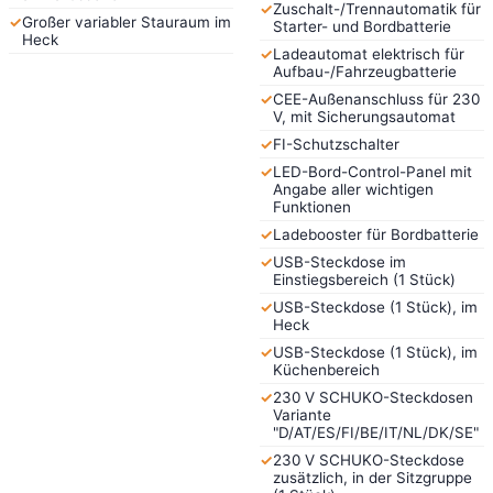
✓
Zuschalt-/Trennautomatik für
✓
Großer variabler Stauraum im
Starter- und Bordbatterie
Heck
✓
Ladeautomat elektrisch für
Aufbau-/Fahrzeugbatterie
✓
CEE-Außenanschluss für 230
V, mit Sicherungsautomat
✓
FI-Schutzschalter
✓
LED-Bord-Control-Panel mit
Angabe aller wichtigen
Funktionen
✓
Ladebooster für Bordbatterie
✓
USB-Steckdose im
Einstiegsbereich (1 Stück)
✓
USB-Steckdose (1 Stück), im
Heck
✓
USB-Steckdose (1 Stück), im
Küchenbereich
✓
230 V SCHUKO-Steckdosen
Variante
"D/AT/ES/FI/BE/IT/NL/DK/SE"
✓
230 V SCHUKO-Steckdose
zusätzlich, in der Sitzgruppe