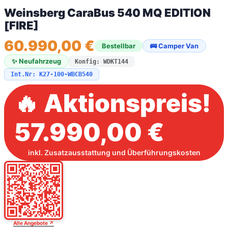
Weinsberg CaraBus 540 MQ EDITION
[FIRE]
60.990,00 €
Bestellbar
🚌 Camper Van
✨ Neufahrzeug
Konfig: WDKT144
Int.Nr: K27-100-WBCB540
🔥 Aktionspreis!
57.990,00 €
inkl. Zusatzausstattung und Überführungskosten
Alle Angebote ↗