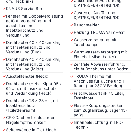
✓
Gasschlauch Ausführung
cm, Heck links
D/AT/ES/FI/BE/IT/NL/DK
✓
KNAUS ServiceBox
✓
Gasregler Ausführung
✓
Fenster mit Doppelverglasung
D/AT/ES/FI/BE/IT/NL/DK
getönt, vorgehängt und
✓
Rauchmelder
ausstellbar, mit
Insektenschutz und
✓
Heizung TRUMA VarioHeat
Verdunklung
✓
Wasserversorgung mit
✓
Dachhaube 40 x 40 cm klar,
Tauchpumpe
mit Insektenschutz und
Verdunklung (Bug)
✓
Warmwasserversorgung mit
Einhebel-Mischbatterie
✓
Dachhaube 40 x 40 cm klar,
mit Insektenschutz und
✓
Zentrale Abwasserführung,
Verdunklung (Mitte)
ein Außenabuss unter Boden
✓
Ausstellfenster (Heck)
✓
TRUMA Therme mit
Anschluss für Küche und T-
✓
Dachhaube (Hebe-Kipp) 96 x
Raum (nur 230 V Betrieb)
65 cm, mit Insektenschutz
und Verdunklung (Heck)
✓
Frischwassertank 45 Liter,
Festeinbau
✓
Dachhaube 28 x 28 cm, mit
Insektenschutz
✓
Elektro-Kupplungsstecker
(Toilettenraum)
zum Zugfahrzeug, Jäger 13-
polig
✓
GFK-Dach mit reduzierter
Hagelempflndlichkeit
✓
Innenbeleuchtung in LED-
Technik
✓
Seitenwände in Glattblech –