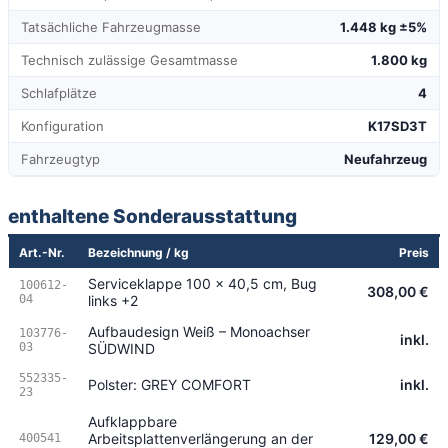
Tatsächliche Fahrzeugmasse
1.448 kg ±5%
Technisch zulässige Gesamtmasse
1.800 kg
Schlafplätze
4
Konfiguration
K17SD3T
Fahrzeugtyp
Neufahrzeug
enthaltene Sonderausstattung
Art.-Nr.
Bezeichnung / kg
Preis
Serviceklappe 100 x 40,5 cm, Bug
100612-
308,00 €
04
links +2
Aufbaudesign Weiß – Monoachser
103776-
inkl.
03
SÜDWIND
552335-
Polster: GREY COMFORT
inkl.
23
Aufklappbare
Arbeitsplattenverlängerung an der
129,00 €
400541