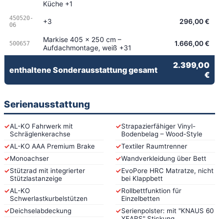
Küche +1
450520-
+3
296,00 €
06
Markise 405 x 250 cm –
1.666,00 €
500657
Aufdachmontage, weiß +31
2.399,00
enthaltene Sonderausstattung gesamt
€
Serienausstattung
✓
AL-KO Fahrwerk mit
✓
Strapazierfähiger Vinyl-
Schräglenkerachse
Bodenbelag – Wood-Style
✓
AL-KO AAA Premium Brake
✓
Textiler Raumtrenner
✓
Monoachser
✓
Wandverkleidung über Bett
✓
Stützrad mit integrierter
✓
EvoPore HRC Matratze, nicht
Stützlastanzeige
bei Klappbett
✓
AL-KO
✓
Rollbettfunktion für
Schwerlastkurbelstützen
Einzelbetten
✓
Deichselabdeckung
✓
Serienpolster: mit "KNAUS 60
YEARS" Stickung