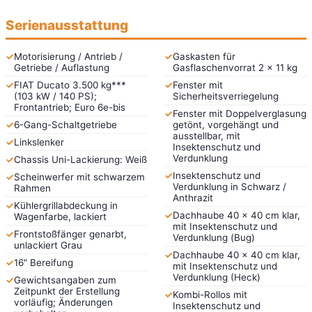
Serienausstattung
✓
Motorisierung / Antrieb /
✓
Gaskasten für
Getriebe / Auflastung
Gasflaschenvorrat 2 x 11 kg
✓
FIAT Ducato 3.500 kg***
✓
Fenster mit
(103 kW / 140 PS);
Sicherheitsverriegelung
Frontantrieb; Euro 6e-bis
✓
Fenster mit Doppelverglasung
✓
6-Gang-Schaltgetriebe
getönt, vorgehängt und
ausstellbar, mit
✓
Linkslenker
Insektenschutz und
Verdunklung
✓
Chassis Uni-Lackierung: Weiß
✓
Insektenschutz und
✓
Scheinwerfer mit schwarzem
Verdunklung in Schwarz /
Rahmen
Anthrazit
✓
Kühlergrillabdeckung in
✓
Dachhaube 40 x 40 cm klar,
Wagenfarbe, lackiert
mit Insektenschutz und
✓
Frontstoßfänger genarbt,
Verdunklung (Bug)
unlackiert Grau
✓
Dachhaube 40 x 40 cm klar,
✓
16" Bereifung
mit Insektenschutz und
Verdunklung (Heck)
✓
Gewichtsangaben zum
Zeitpunkt der Erstellung
✓
Kombi-Rollos mit
vorläufig; Änderungen
Insektenschutz und