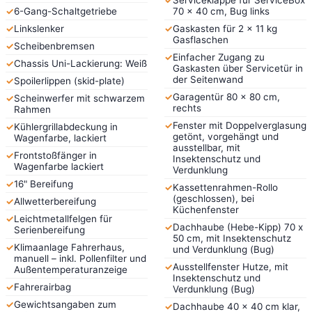
✓
Serviceklappe für ServiceBox
✓
6-Gang-Schaltgetriebe
70 x 40 cm, Bug links
✓
Linkslenker
✓
Gaskasten für 2 x 11 kg
Gasflaschen
✓
Scheibenbremsen
✓
Einfacher Zugang zu
✓
Chassis Uni-Lackierung: Weiß
Gaskasten über Servicetür in
der Seitenwand
✓
Spoilerlippen (skid-plate)
✓
Garagentür 80 x 80 cm,
✓
Scheinwerfer mit schwarzem
rechts
Rahmen
✓
Fenster mit Doppelverglasung
✓
Kühlergrillabdeckung in
getönt, vorgehängt und
Wagenfarbe, lackiert
ausstellbar, mit
✓
Frontstoßfänger in
Insektenschutz und
Wagenfarbe lackiert
Verdunklung
✓
16" Bereifung
✓
Kassettenrahmen-Rollo
(geschlossen), bei
✓
Allwetterbereifung
Küchenfenster
✓
Leichtmetallfelgen für
✓
Dachhaube (Hebe-Kipp) 70 x
Serienbereifung
50 cm, mit Insektenschutz
✓
Klimaanlage Fahrerhaus,
und Verdunklung (Bug)
manuell – inkl. Pollenfilter und
✓
Ausstellfenster Hutze, mit
Außentemperaturanzeige
Insektenschutz und
✓
Fahrerairbag
Verdunklung (Bug)
✓
Gewichtsangaben zum
✓
Dachhaube 40 x 40 cm klar,