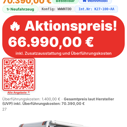
70.390,00 €
Bestellbar
🚐 Wohnmobil
✨ Neufahrzeug
Konfig: WWWNTDD
Int.Nr: K27-100-AA
🔥 Aktionspreis!
66.990,00 €
inkl. Zusatzausstattung und Überführungskosten
Alle Angebote ↗
Überführungskosten: 1.400,00 € ·
Gesamtpreis laut Hersteller
(UVP) inkl. Überführungskosten: 70.390,00 €
27