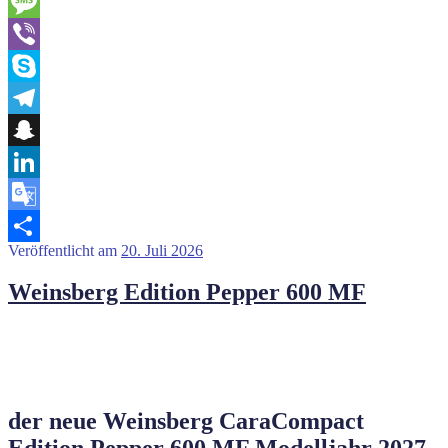
Messenger
Message
Viber
Skype
Telegram
Snapchat
LinkedIn
Google
Veröffentlicht am
20. Juli 2026
Translate
Teilen
Weinsberg Edition Pepper 600 MF
der neue Weinsberg CaraCompact