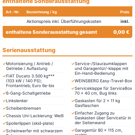
enthaltene Sonderausstattung
Art.-Nr.
Bezeichnung / kg
Preis
Aktionspreis inkl. Überführungskosten
inkl.
enthaltene Sonderausstattung gesamt
0,00 €
Serienausstattung
✓
Motorisierung / Antrieb /
✓
Service-/Stauraumklappen
Getriebe / Auflastung
und Garagentür/-klappe mit
Ein-Hand-Bedienung
✓
FIAT Ducato 3.500 kg***
(103 kW / 140 PS);
✓
WEINSBERG Easy-Travel-Box
Frontantrieb; Euro 6e-bis
✓
Serviceklappe für ServiceBox
✓
6-Gang-Schaltgetriebe
70 x 40 cm, Bug links
✓
Linkslenker
✓
Gaskasten für 2 x 11 kg
Gasflaschen
✓
Scheibenbremsen
✓
Einfacher Zugang zu
✓
Chassis Uni-Lackierung: Weiß
Gaskasten über Servicetür in
der Seitenwand
✓
Spoilerlippen (skid-plate)
✓
Garagentür 80 x 115 cm,
✓
Scheinwerfer mit schwarzem
rechts