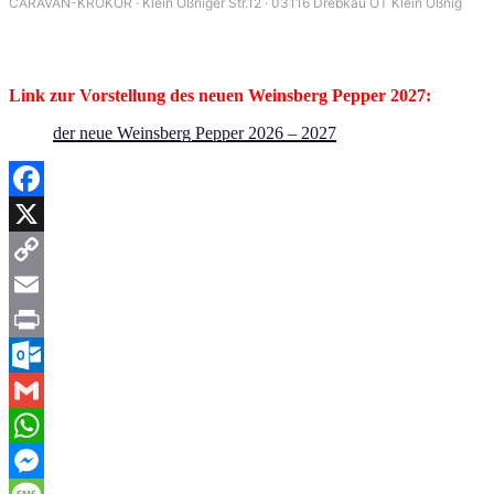
CARAVAN-KROKOR · Klein Oßniger Str.12 · 03116 Drebkau OT Klein Oßnig
Link zur Vorstellung des neuen Weinsberg Pepper 2027:
der neue Weinsberg Pepper 2026 – 2027
Facebook
X
Copy
Link
Email
Print
Outlook.com
Gmail
WhatsApp