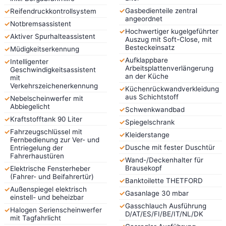
✓
Gasbedienteile zentral
✓
Reifendruckkontrollsystem
angeordnet
✓
Notbremsassistent
✓
Hochwertiger kugelgeführter
✓
Aktiver Spurhalteassistent
Auszug mit Soft-Close, mit
Besteckeinsatz
✓
Müdigkeitserkennung
✓
Aufklappbare
✓
Intelligenter
Arbeitsplattenverlängerung
Geschwindigkeitsassistent
an der Küche
mit
Verkehrszeichenerkennung
✓
Küchenrückwandverkleidung
aus Schichtstoff
✓
Nebelscheinwerfer mit
Abbiegelicht
✓
Schwenkwandbad
✓
Kraftstofftank 90 Liter
✓
Spiegelschrank
✓
Fahrzeugschlüssel mit
✓
Kleiderstange
Fernbedienung zur Ver- und
✓
Dusche mit fester Duschtür
Entriegelung der
Fahrerhaustüren
✓
Wand-/Deckenhalter für
Brausekopf
✓
Elektrische Fensterheber
(Fahrer- und Beifahrertür)
✓
Banktoilette THETFORD
✓
Außenspiegel elektrisch
✓
Gasanlage 30 mbar
einstell- und beheizbar
✓
Gasschlauch Ausführung
✓
Halogen Serienscheinwerfer
D/AT/ES/FI/BE/IT/NL/DK
mit Tagfahrlicht