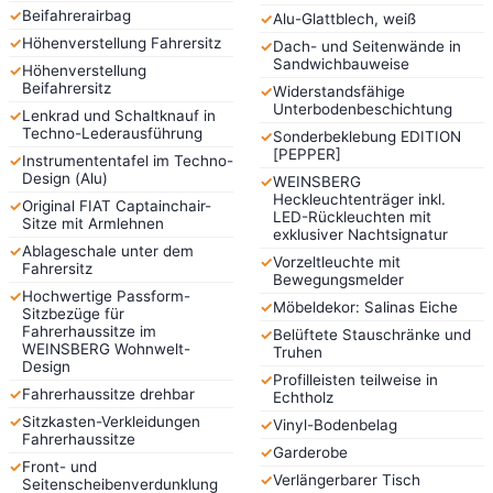
✓
Beifahrerairbag
✓
Alu-Glattblech, weiß
✓
Höhenverstellung Fahrersitz
✓
Dach- und Seitenwände in
Sandwichbauweise
✓
Höhenverstellung
Beifahrersitz
✓
Widerstandsfähige
Unterbodenbeschichtung
✓
Lenkrad und Schaltknauf in
Techno-Lederausführung
✓
Sonderbeklebung EDITION
[PEPPER]
✓
Instrumententafel im Techno-
Design (Alu)
✓
WEINSBERG
Heckleuchtenträger inkl.
✓
Original FIAT Captainchair-
LED-Rückleuchten mit
Sitze mit Armlehnen
exklusiver Nachtsignatur
✓
Ablageschale unter dem
✓
Vorzeltleuchte mit
Fahrersitz
Bewegungsmelder
✓
Hochwertige Passform-
✓
Möbeldekor: Salinas Eiche
Sitzbezüge für
Fahrerhaussitze im
✓
Belüftete Stauschränke und
WEINSBERG Wohnwelt-
Truhen
Design
✓
Profilleisten teilweise in
✓
Fahrerhaussitze drehbar
Echtholz
✓
Sitzkasten-Verkleidungen
✓
Vinyl-Bodenbelag
Fahrerhaussitze
✓
Garderobe
✓
Front- und
✓
Verlängerbarer Tisch
Seitenscheibenverdunklung