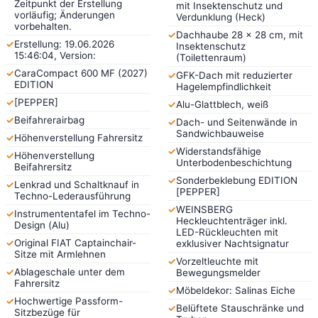
Zeitpunkt der Erstellung
mit Insektenschutz und
vorläufig; Änderungen
Verdunklung (Heck)
vorbehalten.
✓
Dachhaube 28 x 28 cm, mit
✓
Erstellung: 19.06.2026
Insektenschutz
15:46:04, Version:
(Toilettenraum)
✓
CaraCompact 600 MF (2027)
✓
GFK-Dach mit reduzierter
EDITION
Hagelempfindlichkeit
✓
[PEPPER]
✓
Alu-Glattblech, weiß
✓
Beifahrerairbag
✓
Dach- und Seitenwände in
Sandwichbauweise
✓
Höhenverstellung Fahrersitz
✓
Widerstandsfähige
✓
Höhenverstellung
Unterbodenbeschichtung
Beifahrersitz
✓
Sonderbeklebung EDITION
✓
Lenkrad und Schaltknauf in
[PEPPER]
Techno-Lederausführung
✓
WEINSBERG
✓
Instrumententafel im Techno-
Heckleuchtenträger inkl.
Design (Alu)
LED-Rückleuchten mit
✓
Original FIAT Captainchair-
exklusiver Nachtsignatur
Sitze mit Armlehnen
✓
Vorzeltleuchte mit
✓
Ablageschale unter dem
Bewegungsmelder
Fahrersitz
✓
Möbeldekor: Salinas Eiche
✓
Hochwertige Passform-
✓
Belüftete Stauschränke und
Sitzbezüge für