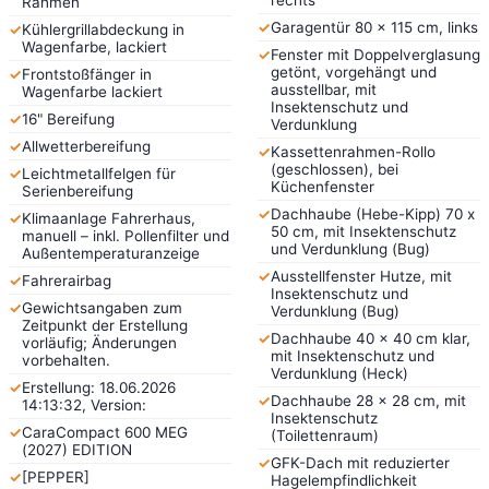
Rahmen
✓
Garagentür 80 x 115 cm, links
✓
Kühlergrillabdeckung in
Wagenfarbe, lackiert
✓
Fenster mit Doppelverglasung
getönt, vorgehängt und
✓
Frontstoßfänger in
ausstellbar, mit
Wagenfarbe lackiert
Insektenschutz und
✓
16" Bereifung
Verdunklung
✓
Allwetterbereifung
✓
Kassettenrahmen-Rollo
(geschlossen), bei
✓
Leichtmetallfelgen für
Küchenfenster
Serienbereifung
✓
Dachhaube (Hebe-Kipp) 70 x
✓
Klimaanlage Fahrerhaus,
50 cm, mit Insektenschutz
manuell – inkl. Pollenfilter und
und Verdunklung (Bug)
Außentemperaturanzeige
✓
Ausstellfenster Hutze, mit
✓
Fahrerairbag
Insektenschutz und
✓
Gewichtsangaben zum
Verdunklung (Bug)
Zeitpunkt der Erstellung
✓
Dachhaube 40 x 40 cm klar,
vorläufig; Änderungen
mit Insektenschutz und
vorbehalten.
Verdunklung (Heck)
✓
Erstellung: 18.06.2026
✓
Dachhaube 28 x 28 cm, mit
14:13:32, Version:
Insektenschutz
✓
CaraCompact 600 MEG
(Toilettenraum)
(2027) EDITION
✓
GFK-Dach mit reduzierter
✓
[PEPPER]
Hagelempfindlichkeit