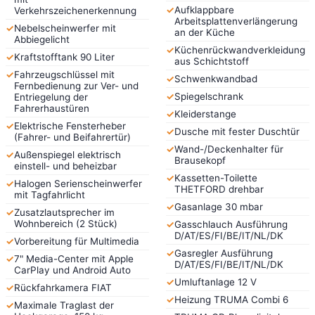
✓
Aufklappbare
Verkehrszeichenerkennung
Arbeitsplattenverlängerung
✓
Nebelscheinwerfer mit
an der Küche
Abbiegelicht
✓
Küchenrückwandverkleidung
✓
Kraftstofftank 90 Liter
aus Schichtstoff
✓
Fahrzeugschlüssel mit
✓
Schwenkwandbad
Fernbedienung zur Ver- und
✓
Spiegelschrank
Entriegelung der
Fahrerhaustüren
✓
Kleiderstange
✓
Elektrische Fensterheber
✓
Dusche mit fester Duschtür
(Fahrer- und Beifahrertür)
✓
Wand-/Deckenhalter für
✓
Außenspiegel elektrisch
Brausekopf
einstell- und beheizbar
✓
Kassetten-Toilette
✓
Halogen Serienscheinwerfer
THETFORD drehbar
mit Tagfahrlicht
✓
Gasanlage 30 mbar
✓
Zusatzlautsprecher im
Wohnbereich (2 Stück)
✓
Gasschlauch Ausführung
D/AT/ES/FI/BE/IT/NL/DK
✓
Vorbereitung für Multimedia
✓
Gasregler Ausführung
✓
7" Media-Center mit Apple
D/AT/ES/FI/BE/IT/NL/DK
CarPlay und Android Auto
✓
Umluftanlage 12 V
✓
Rückfahrkamera FIAT
✓
Heizung TRUMA Combi 6
✓
Maximale Traglast der