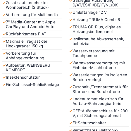
✓
Gasregler Ausführung
✓
Zusatzlautsprecher im
D/AT/ES/FI/BE/IT/NL/DK
Wohnbereich (2 Stück)
✓
Umluftanlage 12 V
✓
Vorbereitung für Multimedia
✓
Heizung TRUMA Combi 6
✓
7" Media-Center mit Apple
CarPlay und Android Auto
✓
TRUMA CP-Plus, digitales
Heizungsbedienpanel
✓
Rückfahrkamera FIAT
✓
Isolierhaube Abwassertank,
✓
Maximale Traglast der
beheizbar
Heckgarage: 150 kg
✓
Wasserversorgung mit
✓
Vorbereitung für
Tauchpumpe
Anhängevorrichtung
✓
Warmwasserversorgung mit
✓
Aufbautür: WEINSBERG
Einhebel-Mischbatterie
KOMFORT
✓
Wasserleitungen im isolierten
✓
Insektenschutztür
Bereich verlegt
✓
Ein-Schlüssel-Schließanlage
✓
Zuschalt-/Trennautomatik für
Starter- und Bordbatterie
✓
Ladeautomat elektrisch für
Aufbau-/Fahrzeugbatterie
✓
CEE-Außenanschluss für 230
V, mit Sicherungsautomat
✓
FI-Schutzschalter
✓
Vernetzbares Elektronik-