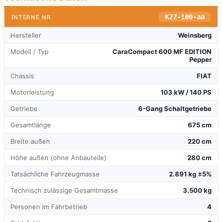
K27-100-aa
INTERNE NR.
Hersteller
Weinsberg
Modell / Typ
CaraCompact 600 MF EDITION
Pepper
Chassis
FIAT
Motorleistung
103 kW / 140 PS
Getriebe
6-Gang Schaltgetriebe
Gesamtlänge
675 cm
Breite außen
220 cm
Höhe außen (ohne Anbauteile)
280 cm
Tatsächliche Fahrzeugmasse
2.891 kg ±5%
Technisch zulässige Gesamtmasse
3.500 kg
Personen im Fahrbetrieb
4