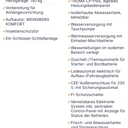
Heckgarage: 150 kg
✓
TRUMA CP-Plus, digitales
Heizungsbedienpanel
✓
Vorbereitung für
Anhängevorrichtung
✓
Isolierhaube Abwassertank,
beheizbar
✓
Aufbautür: WEINSBERG
KOMFORT
✓
Wasserversorgung mit
Tauchpumpe
✓
Insektenschutztür
✓
Warmwasserversorgung mit
✓
Ein-Schlüssel-Schließanlage
Einhebel-Mischbatterie
✓
Wasserleitungen im isolierten
Bereich verlegt
✓
Zuschalt-/Trennautomatik für
Starter- und Bordbatterie
✓
Ladeautomat elektrisch für
Aufbau-/Fahrzeugbatterie
✓
CEE-Außenanschluss für 230
V, mit Sicherungsautomat
✓
FI-Schutzschalter
✓
Vernetzbares Elektronik-
System inkl. zentralem
Control-Panel mit Anzeige für
Status der Batterien,
✓
Frisch- und Abwassertanks
und Stromanschluss