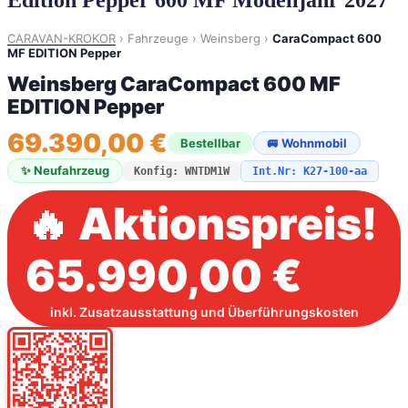
Edition Pepper 600 MF Modelljahr 2027
CARAVAN-KROKOR
›
Fahrzeuge
›
Weinsberg
›
CaraCompact 600
MF EDITION Pepper
Weinsberg CaraCompact 600 MF
EDITION Pepper
69.390,00 €
Bestellbar
🚐 Wohnmobil
✨ Neufahrzeug
Konfig: WNTDM1W
Int.Nr: K27-100-aa
🔥 Aktionspreis!
65.990,00 €
inkl. Zusatzausstattung und Überführungskosten