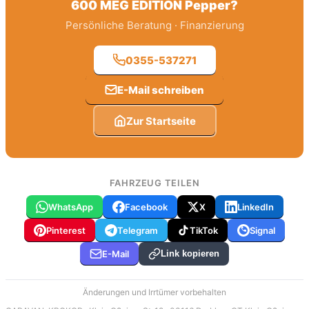
600 MEG EDITION Pepper
?
Persönliche Beratung · Finanzierung
0355-537271
E-Mail schreiben
Zur Startseite
FAHRZEUG TEILEN
WhatsApp
Facebook
X
LinkedIn
Pinterest
Telegram
TikTok
Signal
E-Mail
Link kopieren
Änderungen und Irrtümer vorbehalten