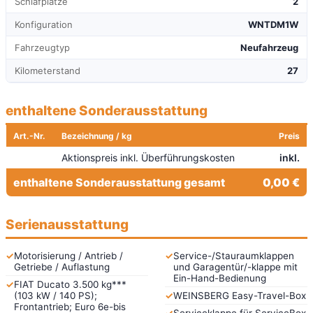
Schlafplätze
2
Konfiguration
WNTDM1W
Fahrzeugtyp
Neufahrzeug
Kilometerstand
27
enthaltene Sonderausstattung
Art.-Nr.
Bezeichnung / kg
Preis
Aktionspreis inkl. Überführungskosten
inkl.
enthaltene Sonderausstattung gesamt
0,00 €
Serienausstattung
✓
Motorisierung / Antrieb /
✓
Service-/Stauraumklappen
Getriebe / Auflastung
und Garagentür/-klappe mit
Ein-Hand-Bedienung
✓
FIAT Ducato 3.500 kg***
(103 kW / 140 PS);
✓
WEINSBERG Easy-Travel-Box
Frontantrieb; Euro 6e-bis