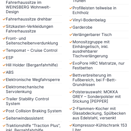
Truhen
Fahrerhaussitze im
WEINSBERG Wohnwelt-
✓
Profilleisten teilweise in
Design
Echtholz
✓
Fahrerhaussitze drehbar
✓
Vinyl-Bodenbelag
✓
Sitzkasten-Verkleidungen
✓
Garderobe
Fahrerhaussitze
✓
Verlängerbarer Tisch
✓
Front- und
✓
Monositzgruppe mit
Seitenscheibenverdunklung
Einhängetisch, inkl.
✓
Tempomat – Cruise Control
ausdrehbarer
Tischverlängerung
✓
ESP
✓
EvoPore HRC Matratze, nur
✓
Hill Holder (Berganfahrhilfe)
Festbetten
✓
ABS
✓
Bettverbreiterung im
✓
Elektronische Wegfahrsperre
Fußbereich, bei F-Bett-
Grundrissen
✓
Elektromechanische
Servolenkung
✓
Polsterauswahl: MOKKA
GREY – Sonderpolster mit
✓
Trailer Stability Control
Stickung [PEPPER]
System
✓
2-Flammen-Kocher mit
✓
Post Collision Braking System
Glasabdeckung, Spülbecken
aus Edelstahl, versenkt
✓
Seitenwindassistent
✓
Kompressor-Kühlschrank 153
✓
Traktionshilfe "Traction Plus",
Liter
inkl. Bergabfahrhilfe