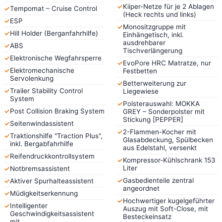
✓
Kiiper-Netze für je 2 Ablagen
✓
Tempomat – Cruise Control
(Heck rechts und links)
✓
ESP
✓
Monositzgruppe mit
✓
Hill Holder (Berganfahrhilfe)
Einhängetisch, inkl.
ausdrehbarer
✓
ABS
Tischverlängerung
✓
Elektronische Wegfahrsperre
✓
EvoPore HRC Matratze, nur
✓
Elektromechanische
Festbetten
Servolenkung
✓
Betterweiterung zur
✓
Trailer Stability Control
Liegewiese
System
✓
Polsterauswahl: MOKKA
✓
Post Collision Braking System
GREY – Sonderpolster mit
Stickung [PEPPER]
✓
Seitenwindassistent
✓
2-Flammen-Kocher mit
✓
Traktionshilfe "Traction Plus",
Glasabdeckung, Spülbecken
inkl. Bergabfahrhilfe
aus Edelstahl, versenkt
✓
Reifendruckkontrollsystem
✓
Kompressor-Kühlschrank 153
Liter
✓
Notbremsassistent
✓
Gasbedienteile zentral
✓
Aktiver Spurhalteassistent
angeordnet
✓
Müdigkeitserkennung
✓
Hochwertiger kugelgeführter
✓
Intelligenter
Auszug mit Soft-Close, mit
Geschwindigkeitsassistent
Besteckeinsatz
mit