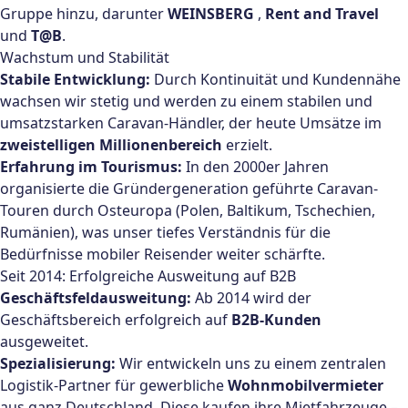
Gruppe hinzu, darunter
WEINSBERG
,
Rent and Travel
und
T@B
.
Wachstum und Stabilität
Stabile Entwicklung:
Durch Kontinuität und Kundennähe
wachsen wir stetig und werden zu einem stabilen und
umsatzstarken Caravan-Händler, der heute Umsätze im
zweistelligen Millionenbereich
erzielt.
Erfahrung im Tourismus:
In den 2000er Jahren
organisierte die Gründergeneration geführte Caravan-
Touren durch Osteuropa (Polen, Baltikum, Tschechien,
Rumänien), was unser tiefes Verständnis für die
Bedürfnisse mobiler Reisender weiter schärfte.
Seit 2014: Erfolgreiche Ausweitung auf B2B
Geschäftsfeldausweitung:
Ab 2014 wird der
Geschäftsbereich erfolgreich auf
B2B-Kunden
ausgeweitet.
Spezialisierung:
Wir entwickeln uns zu einem zentralen
Logistik-Partner für gewerbliche
Wohnmobilvermieter
aus ganz Deutschland. Diese kaufen ihre Mietfahrzeuge –