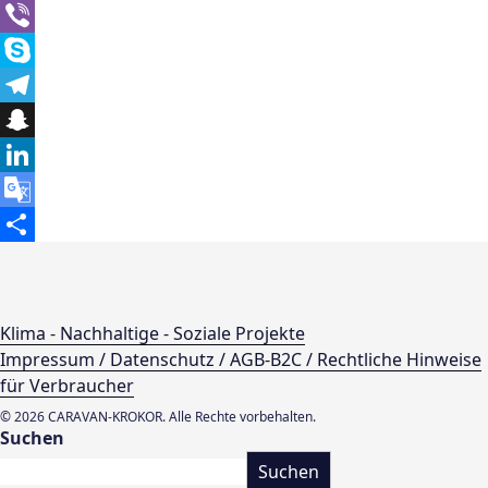
Message
Viber
Skype
Telegram
Snapchat
LinkedIn
Google
Translate
Teilen
Klima - Nachhaltige - Soziale Projekte
Impressum / Datenschutz / AGB-B2C / Rechtliche Hinweise
für Verbraucher
© 2026 CARAVAN-KROKOR. Alle Rechte vorbehalten.
Suchen
Suchen