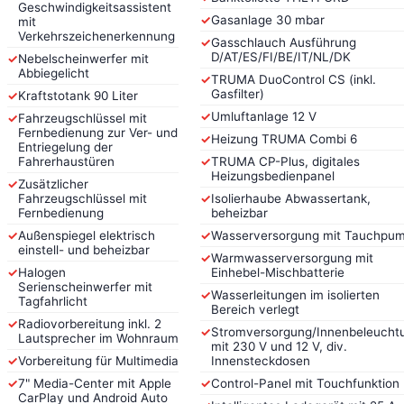
Geschwindigkeitsassistent
✓
Gasanlage 30 mbar
mit
Verkehrszeichenerkennung
✓
Gasschlauch Ausführung
D/AT/ES/FI/BE/IT/NL/DK
✓
Nebelscheinwerfer mit
Abbiegelicht
✓
TRUMA DuoControl CS (inkl.
Gasfilter)
✓
Kraftstotank 90 Liter
✓
Umluftanlage 12 V
✓
Fahrzeugschlüssel mit
Fernbedienung zur Ver- und
✓
Heizung TRUMA Combi 6
Entriegelung der
Fahrerhaustüren
✓
TRUMA CP-Plus, digitales
Heizungsbedienpanel
✓
Zusätzlicher
Fahrzeugschlüssel mit
✓
Isolierhaube Abwassertank,
Fernbedienung
beheizbar
✓
Außenspiegel elektrisch
✓
Wasserversorgung mit Tauchpu
einstell- und beheizbar
✓
Warmwasserversorgung mit
✓
Halogen
Einhebel-Mischbatterie
Serienscheinwerfer mit
✓
Wasserleitungen im isolierten
Tagfahrlicht
Bereich verlegt
✓
Radiovorbereitung inkl. 2
✓
Stromversorgung/Innenbeleucht
Lautsprecher im Wohnraum
mit 230 V und 12 V, div.
✓
Vorbereitung für Multimedia
Innensteckdosen
✓
7" Media-Center mit Apple
✓
Control-Panel mit Touchfunktion
CarPlay und Android Auto