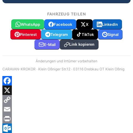
FAHRZEUG TEILEN
WhatsApp
Facebook
X
LinkedIn
Pinterest
Telegram
TikTok
Signal
E-Mail
Link kopieren
Änderungen und Irrtümer vorbehalten
CARAVAN-KROKOR · Klein Oßniger Str.12 · 03116 Drebkau OT Klein Oßnig
Facebook
X
Copy
Link
Email
Print