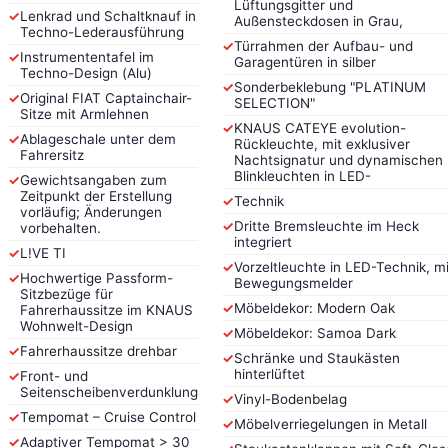
Lüftungsgitter und
✓
Lenkrad und Schaltknauf in
Außensteckdosen in Grau,
Techno-Lederausführung
✓
Türrahmen der Aufbau- und
✓
Instrumententafel im
Garagentüren in silber
Techno-Design (Alu)
✓
Sonderbeklebung "PLATINUM
✓
Original FIAT Captainchair-
SELECTION"
Sitze mit Armlehnen
✓
KNAUS CATEYE evolution-
✓
Ablageschale unter dem
Rückleuchte, mit exklusiver
Fahrersitz
Nachtsignatur und dynamischen
Blinkleuchten in LED-
✓
Gewichtsangaben zum
Zeitpunkt der Erstellung
✓
Technik
vorläufig; Änderungen
✓
Dritte Bremsleuchte im Heck
vorbehalten.
integriert
✓
L!VE TI
✓
Vorzeltleuchte in LED-Technik, mi
✓
Hochwertige Passform-
Bewegungsmelder
Sitzbezüge für
✓
Möbeldekor: Modern Oak
Fahrerhaussitze im KNAUS
Wohnwelt-Design
✓
Möbeldekor: Samoa Dark
✓
Fahrerhaussitze drehbar
✓
Schränke und Staukästen
hinterlüftet
✓
Front- und
Seitenscheibenverdunklung
✓
Vinyl-Bodenbelag
✓
Tempomat – Cruise Control
✓
Möbelverriegelungen in Metall
✓
Adaptiver Tempomat > 30