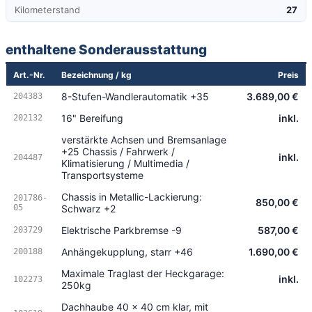
Kilometerstand
27
enthaltene Sonderausstattung
Art.-Nr.
Bezeichnung / kg
Preis
8-Stufen-Wandlerautomatik +35
3.689,00 €
204383
16" Bereifung
inkl.
202132
verstärkte Achsen und Bremsanlage
+25 Chassis / Fahrwerk /
inkl.
204487
Klimatisierung / Multimedia /
Transportsysteme
Chassis in Metallic-Lackierung:
201786-
850,00 €
05
Schwarz +2
Elektrische Parkbremse -9
587,00 €
203729
Anhängekupplung, starr +46
1.690,00 €
200188
Maximale Traglast der Heckgarage:
inkl.
102273
250kg
Dachhaube 40 x 40 cm klar, mit