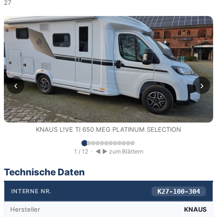
27
‹
›
KNAUS L!VE TI 650 MEG PLATINUM SELECTION
1 / 12
· ◀ ▶ zum Blättern
Technische Daten
K27-100-304
INTERNE NR.
Hersteller
KNAUS