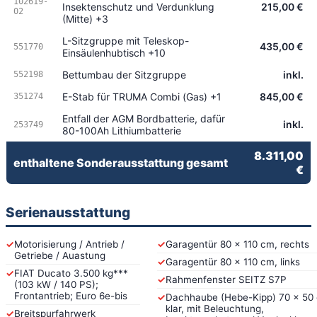
102619-
Insektenschutz und Verdunklung
215,00 €
02
(Mitte) +3
L-Sitzgruppe mit Teleskop-
435,00 €
551770
Einsäulenhubtisch +10
Bettumbau der Sitzgruppe
inkl.
552198
E-Stab für TRUMA Combi (Gas) +1
845,00 €
351274
Entfall der AGM Bordbatterie, dafür
inkl.
253749
80-100Ah Lithiumbatterie
8.311,00
enthaltene Sonderausstattung gesamt
€
Serienausstattung
✓
Motorisierung / Antrieb /
✓
Garagentür 80 x 110 cm, rechts
Getriebe / Auastung
✓
Garagentür 80 x 110 cm, links
✓
FIAT Ducato 3.500 kg***
✓
Rahmenfenster SEITZ S7P
(103 kW / 140 PS);
Frontantrieb; Euro 6e-bis
✓
Dachhaube (Hebe-Kipp) 70 x 50
klar, mit Beleuchtung,
✓
Breitspurfahrwerk