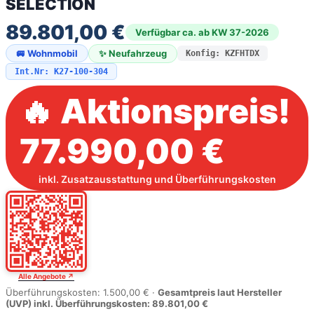
SELECTION
89.801,00 €
Verfügbar ca. ab KW 37-2026
✨ Neufahrzeug
🚐 Wohnmobil
Konfig: KZFHTDX
Int.Nr: K27-100-304
🔥 Aktionspreis!
77.990,00 €
inkl. Zusatzausstattung und Überführungskosten
Alle Angebote ↗
Überführungskosten: 1.500,00 € ·
Gesamtpreis laut Hersteller
(UVP) inkl. Überführungskosten: 89.801,00 €