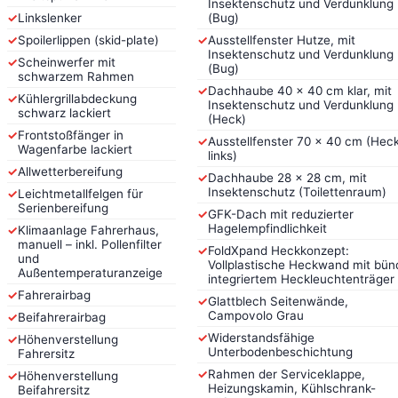
Insektenschutz und Verdunklung
✓
Linkslenker
(Bug)
✓
Spoilerlippen (skid-plate)
✓
Ausstellfenster Hutze, mit
Insektenschutz und Verdunklung
✓
Scheinwerfer mit
(Bug)
schwarzem Rahmen
✓
Dachhaube 40 x 40 cm klar, mit
✓
Kühlergrillabdeckung
Insektenschutz und Verdunklung
schwarz lackiert
(Heck)
✓
Frontstoßfänger in
✓
Ausstellfenster 70 x 40 cm (Hec
Wagenfarbe lackiert
links)
✓
Allwetterbereifung
✓
Dachhaube 28 x 28 cm, mit
Insektenschutz (Toilettenraum)
✓
Leichtmetallfelgen für
Serienbereifung
✓
GFK-Dach mit reduzierter
Hagelempfindlichkeit
✓
Klimaanlage Fahrerhaus,
manuell – inkl. Pollenfilter
✓
FoldXpand Heckkonzept:
und
Vollplastische Heckwand mit bün
Außentemperaturanzeige
integriertem Heckleuchtenträger
✓
Fahrerairbag
✓
Glattblech Seitenwände,
Campovolo Grau
✓
Beifahrerairbag
✓
Widerstandsfähige
✓
Höhenverstellung
Unterbodenbeschichtung
Fahrersitz
✓
Rahmen der Serviceklappe,
✓
Höhenverstellung
Heizungskamin, Kühlschrank-
Beifahrersitz