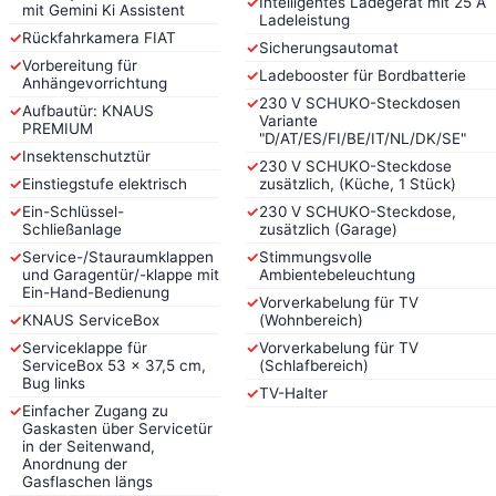
✓
Intelligentes Ladegerät mit 25 A
mit Gemini Ki Assistent
Ladeleistung
✓
Rückfahrkamera FIAT
✓
Sicherungsautomat
✓
Vorbereitung für
✓
Ladebooster für Bordbatterie
Anhängevorrichtung
✓
230 V SCHUKO-Steckdosen
✓
Aufbautür: KNAUS
Variante
PREMIUM
"D/AT/ES/FI/BE/IT/NL/DK/SE"
✓
Insektenschutztür
✓
230 V SCHUKO-Steckdose
✓
Einstiegstufe elektrisch
zusätzlich, (Küche, 1 Stück)
✓
Ein-Schlüssel-
✓
230 V SCHUKO-Steckdose,
Schließanlage
zusätzlich (Garage)
✓
Service-/Stauraumklappen
✓
Stimmungsvolle
und Garagentür/-klappe mit
Ambientebeleuchtung
Ein-Hand-Bedienung
✓
Vorverkabelung für TV
✓
KNAUS ServiceBox
(Wohnbereich)
✓
Serviceklappe für
✓
Vorverkabelung für TV
ServiceBox 53 x 37,5 cm,
(Schlafbereich)
Bug links
✓
TV-Halter
✓
Einfacher Zugang zu
Gaskasten über Servicetür
in der Seitenwand,
Anordnung der
Gasflaschen längs