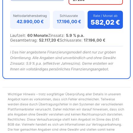
Nettodarlehensbetrag
Schlussrate
Rate / Monat ab
582,02 €
42.990,00 €
17.196,00 €
Laufzeit:
60 Monate
Zinssatz:
5.9 % p.a.
Gesamtbetrag:
52.117,20 €
Schlussrate:
17.196,00 €
ℹ️ Das hier angebotene Finanzierungsmodell dient nur zur groben
Orientierung. Alle Angaben sind unverbindlich und ohne Gewähr.
Zinssatz: 5.9 % p.a. (effektiver Jahreszins). Gerne erstellen wir
Ihnen ein vollständiges persönliches Finanzierungsangebot.
Wichtiger Hinweis – trotz sorgfältiger Überprüfung aller Details in unserem
Angebot kann es vorkommen, dass sich Fehler einschleichen. Teilweise
werden diese durch Übertragungsfehler in den Systemen der verschiedenen
Plattformanbieter verursacht. Daher möchten wir darauf hinweisen, dass sich
alle Angaben ohne Gewähr verstehen und keinen Rechtsanspruch darstellen.
Rechtliches: Diese Verkaufsanzeige stellt kein Angebot im Sinne des §145
BGB dar. Vielmehr handelt es sich um Informationen zur Vertragsanbahnung.
Die hier gemachten Angaben sind ohne Gewähr und stellen somit keine