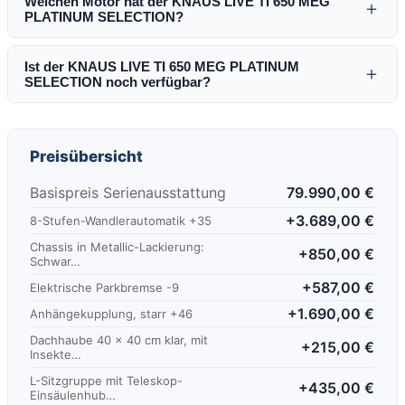
Welchen Motor hat der KNAUS LIVE TI 650 MEG
＋
PLATINUM SELECTION?
Ist der KNAUS LIVE TI 650 MEG PLATINUM
＋
SELECTION noch verfügbar?
Preisübersicht
Basispreis Serienausstattung
79.990,00 €
+3.689,00 €
8-Stufen-Wandlerautomatik +35
Chassis in Metallic-Lackierung:
+850,00 €
Schwar…
+587,00 €
Elektrische Parkbremse -9
+1.690,00 €
Anhängekupplung, starr +46
Dachhaube 40 x 40 cm klar, mit
+215,00 €
Insekte…
L-Sitzgruppe mit Teleskop-
+435,00 €
Einsäulenhub…