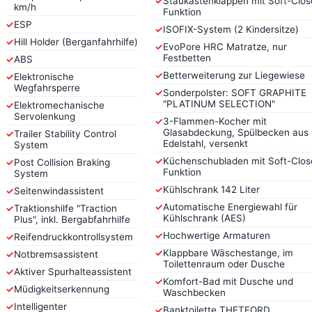
✓
Staukastenklappen mit Soft-Clos
km/h
Funktion
✓
ESP
✓
ISOFIX-System (2 Kindersitze)
✓
Hill Holder (Berganfahrhilfe)
✓
EvoPore HRC Matratze, nur
Festbetten
✓
ABS
✓
Betterweiterung zur Liegewiese
✓
Elektronische
Wegfahrsperre
✓
Sonderpolster: SOFT GRAPHITE
"PLATINUM SELECTION"
✓
Elektromechanische
Servolenkung
✓
3-Flammen-Kocher mit
Glasabdeckung, Spülbecken aus
✓
Trailer Stability Control
Edelstahl, versenkt
System
✓
Küchenschubladen mit Soft-Clos
✓
Post Collision Braking
Funktion
System
✓
Kühlschrank 142 Liter
✓
Seitenwindassistent
✓
Automatische Energiewahl für
✓
Traktionshilfe "Traction
Kühlschrank (AES)
Plus", inkl. Bergabfahrhilfe
✓
Hochwertige Armaturen
✓
Reifendruckkontrollsystem
✓
Klappbare Wäschestange, im
✓
Notbremsassistent
Toilettenraum oder Dusche
✓
Aktiver Spurhalteassistent
✓
Komfort-Bad mit Dusche und
✓
Müdigkeitserkennung
Waschbecken
✓
Intelligenter
✓
Banktoilette THETFORD